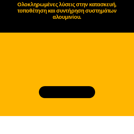
Ολοκληρωμένες λύσεις στην κατασκευή,
τοποθέτηση και συντήρηση
συστημάτων
αλουμινίου
.
Κλε΄ίστε ραντεβού