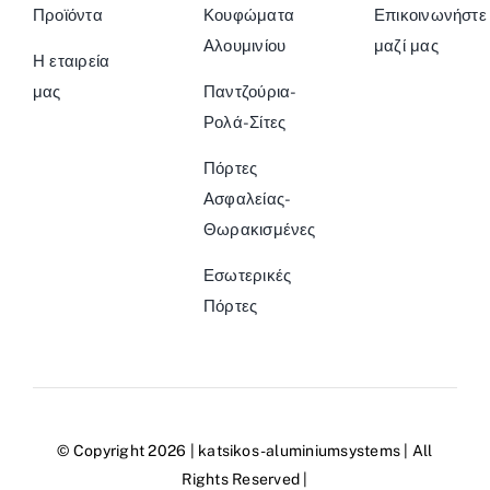
Προϊόντα
Κουφώματα
Επικοινωνήστε
Αλουμινίου
μαζί μας
Η εταιρεία
μας
Παντζούρια-
Ρολά-Σίτες
Πόρτες
Ασφαλείας-
Θωρακισμένες
Εσωτερικές
Πόρτες
© Copyright 2026 |
katsikos-aluminiumsystems
| All
Rights Reserved |