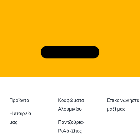
Κλε΄ίστε ραντεβού
Προϊόντα
Κουφώματα
Επικοινωνήστε
Αλουμινίου
μαζί μας
Η εταιρεία
μας
Παντζούρια-
Ρολά-Σίτες