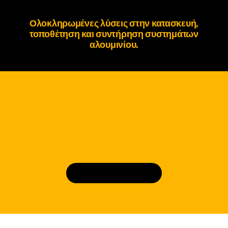
Ολοκληρωμένες λύσεις στην κατασκευή,
τοποθέτηση και συντήρηση
συστημάτων
αλουμινίου
.
Κλε΄ίστε ραντεβού