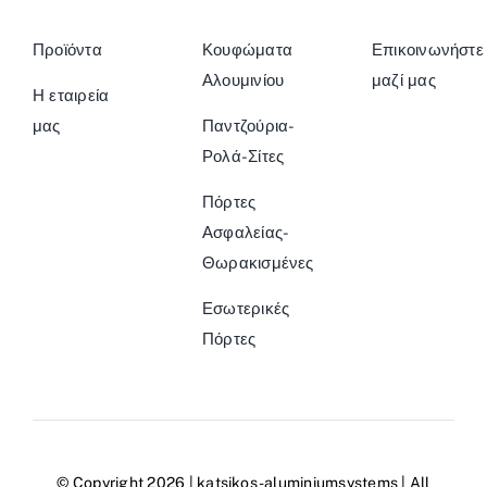
Προϊόντα
Κουφώματα
Επικοινωνήστε
Αλουμινίου
μαζί μας
Η εταιρεία
μας
Παντζούρια-
Ρολά-Σίτες
Πόρτες
Ασφαλείας-
Θωρακισμένες
Εσωτερικές
Πόρτες
© Copyright 2026 |
katsikos-aluminiumsystems
| All