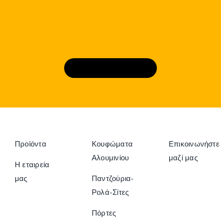
Κλε΄ίστε ραντεβού
Προϊόντα
Κουφώματα
Επικοινωνήστε
Αλουμινίου
μαζί μας
Η εταιρεία
μας
Παντζούρια-
Ρολά-Σίτες
Πόρτες